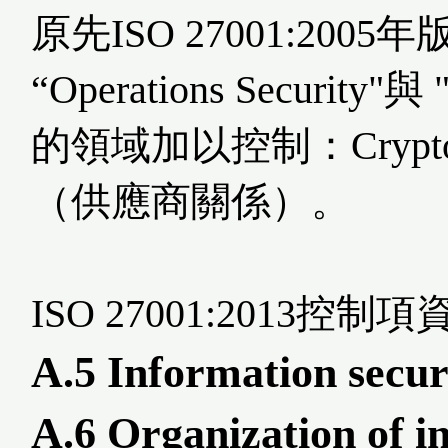
原先ISO 27001:2
“Operations Securit
的領域加以控制：Cryptogra
（供應商關係）。
ISO 27001:2013控
A.5 Information secur
A.6 Organization of i