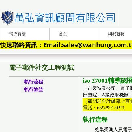
輔導實績
首頁
與我聯繫
快速聯絡資訊：Email:sales@wanhung.com.tw
電子郵件社交工程測試
iso 27001輔導
執行流程
上市製造業公司、電子
執行效益
部醫院、A級政府機關
（顧問群合計輔導上百個資訊安全專
電話：(02)2901-9371
執行流程
蒐集受測人員電