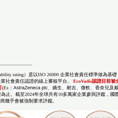
---------------------
ility rating）是以ISO 26000
企業社會責任標準做
為基礎
企業社會責任認證的線上審核平台。
EcoVadis認證
可
(Ex：
AstraZeneca plc、嬌生
、耐吉、微軟、香奈兒及
證為止
。截至2024年全球共有10多萬家企業參與評鑑，
應商幾乎會被強制要求評鑑。