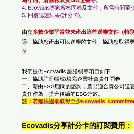
為守則、財務報表及ISO證書
等。
4. Ecovadis專家審核問卷及文件，所需時間
5. 回覆認證結果(計分卡)
。
由於
多數企業平常並未產出這些送審文件（特
導，協助您產出可以送審的文件，協助您取得
值。
我們提供EcoVadis 認證輔導項目如下：
一、協助註冊帳號/填寫企業社會責任問卷
二、藉由ESG顧問的諮詢，產出適合貴公司送審的
責任作為，提升後續的ESG分數。
註：
若無法協助取得
至少EcoVadis
Committ
Ecovadis分享計分卡的訂閱費用：