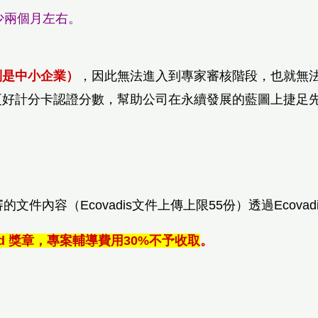
至少兩個月左右。
別是中小企
業）
，因此無法進入到專家審核階段，也就無
更好計分卡認證分數，幫助公司在永續發展的藍圖上捷足
文件內容（Ecovadis文件上傳上限55份）
透過
Ecov
ed 獎章
，專案輔導費用30%不予收取
。