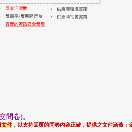
交問卷)
。
司文件
，
以支持回覆的問卷內容正確，提供之文件涵蓋：