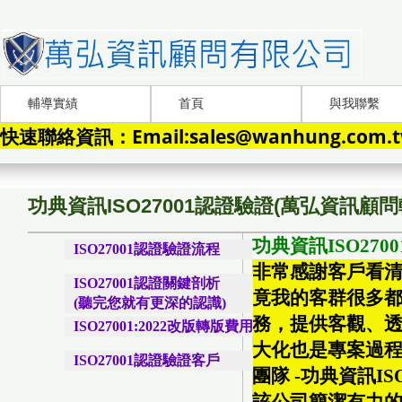
輔導實績
首頁
與我聯繫
快速聯絡資訊：Email:sales@wanhung.com.tw
功典資訊ISO27001認證驗證(萬弘資訊顧問
功典資訊ISO27
ISO27001認證驗證流程
非常感謝客戶看清
ISO27001認證關鍵剖析
竟我的客群很多都
(聽完您就有更深的認識)
務，提供客觀、透
ISO27001:2022改版轉版費用
大化也是專案過程
ISO27001認證驗證客戶
團隊 -功典資訊ISO2