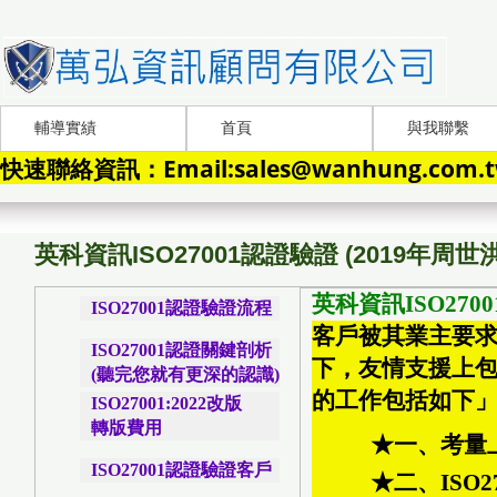
輔導實績
首頁
與我聯繫
快速聯絡資訊：Email:sales@wanhung.com.tw
英科資訊ISO27001認證驗證 (2019年周
英科資訊ISO270
ISO27001認證驗證流程
客戶被其業主要求
ISO27001認證關鍵剖析
下，友情支援上包
(聽完您就有更深的認識)
的工作包括如下
ISO27001:2022改版
轉版費用
★一、考量
ISO27001認證驗證客戶
★二、ISO