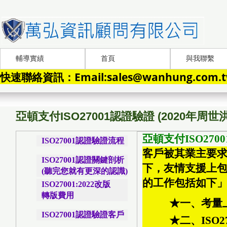
輔導實績
首頁
與我聯繫
快速聯絡資訊：Email:sales@wanhung.com.tw
亞頓支付ISO27001認證驗證 (2020年周
亞頓支付ISO270
ISO27001認證驗證流程
客戶被其業主要求
ISO27001認證關鍵剖析
下，友情支援上包
(聽完您就有更深的認識)
的工作包括如下
ISO27001:2022改版
轉版費用
★一、考量
ISO27001認證驗證客戶
★二、ISO